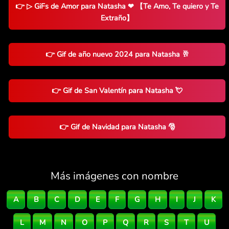
👉 ▷ GiFs de Amor para Natasha ❤ 【Te Amo, Te quiero y Te
Extraño】
👉 Gif de año nuevo 2024 para Natasha 🥂
👉 Gif de San Valentín para Natasha 💘
👉 Gif de Navidad para Natasha 🎅
Más imágenes con nombre
A
B
C
D
E
F
G
H
I
J
K
L
M
N
O
P
Q
R
S
T
U