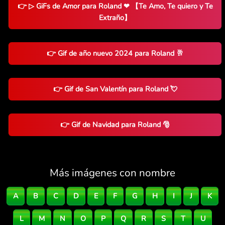
👉 ▷ GiFs de Amor para Roland ❤ 【Te Amo, Te quiero y Te
Extraño】
👉 Gif de año nuevo 2024 para Roland 🥂
👉 Gif de San Valentín para Roland 💘
👉 Gif de Navidad para Roland 🎅
Más imágenes con nombre
A
B
C
D
E
F
G
H
I
J
K
L
M
N
O
P
Q
R
S
T
U